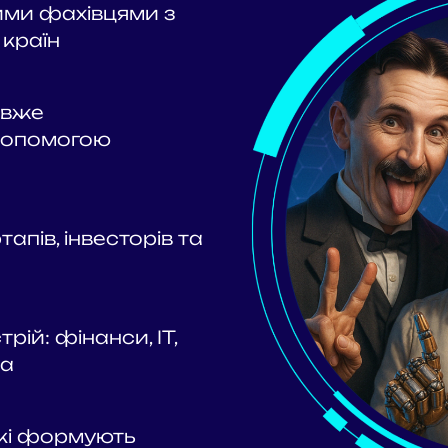
ними фахівцями з
 країн
і вже
допомогою
апів, інвесторів та
рій: фінанси, IT,
ка
які формують