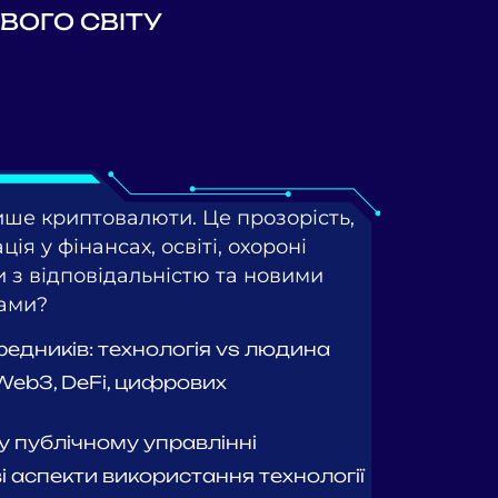
ОГО СВІТУ
ише криптовалюти. Це прозорість,
ія у фінансах, освіті, охороні
и з відповідальністю та новими
ами?
редників: технологія vs людина
 Web3, DeFi, цифрових
у публічному управлінні
ві аспекти використання технології