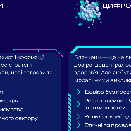
И
ЦИФРОВ
захист інформації
Блокчейн — це не л
ро стратегії
довіра, децентралізац
ви, нові загрози та
здоров’я. Але як бут
моральними виклик
ст
Довіра без посе
іометрія
Реальні кейси з
ідентичностей
риємство
Роль блокчейну 
тного сектору
Етичні та право