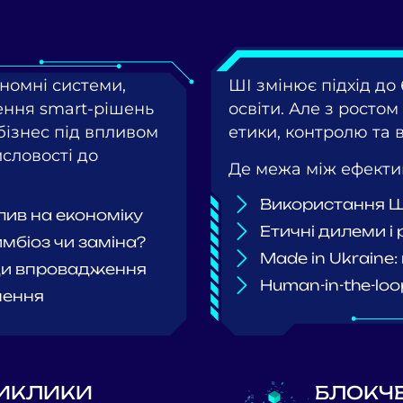
номні системи,
ШІ змінює підхід до 
ення smart-рішень
освіти. Але з ростом
бізнес
під впливом
етики, контролю та 
словості до
Де межа між ефекти
Використання ШІ
плив на економіку
Етичні дилеми і
мбіоз чи заміна?
Made in Ukraine
ади впровадження
Human-in-the-lo
шення
ВИКЛИКИ
БЛОКЧЕ