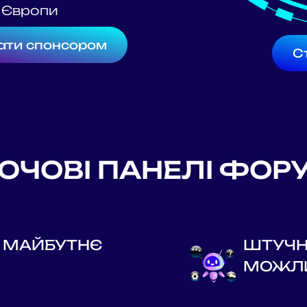
 Європи
ати спонсором
С
ЮЧОВІ ПАНЕЛІ ФОР
: МАЙБУТНЄ
ШТУЧН
МОЖЛИ