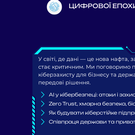
ЦИФРОВОЇ ЕПОХ
У світі, де дані — це нова нафта, 
стає критичним. Ми поговоримо п
кіберзахисту для бізнесу та держа
передові рішення.
AI у кібербезпеці: атаки і захи
Zero Trust, хмарна безпека, б
Як будувати кіберстійке підп
Співпраця держави та прива